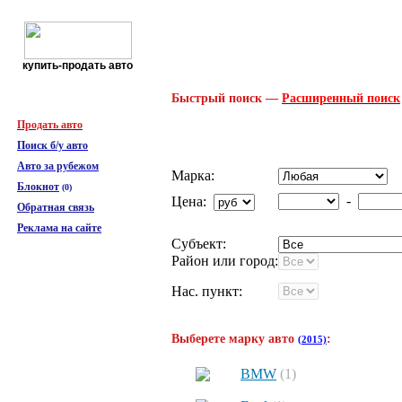
купить-продать авто
Быстрый поиск —
Расширенный поиск
Продать авто
Поиск б/у авто
Авто за рубежом
Марка:
Блокнот
(
0
)
-
Цена:
Обратная связь
Реклама на сайте
Субъект:
Район или город:
Нас. пункт:
Выберете марку авто
:
(2015)
BMW
(1)